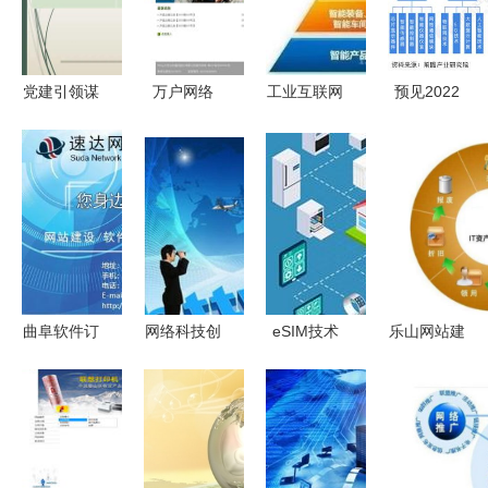
党建引领谋
万户网络
工业互联网
预见2022
发展 科技
深耕十八
与工业物联
中国智能制
助农备春耕
载，以专业
网 辨析、
造行业全景
网络课堂赋
精品网站设
关联及网络
图谱——网
能农业标准
计与开发助
建设与开发
络建设、市
化与绿色转
力粤港澳大
场规模、竞
型
湾区企业数
争格局与发
字化升级
展前景
曲阜软件订
网络科技创
eSIM技术
乐山网站建
制开发与网
新 赋能数
推动物联网
设方案 全
络建设 速
字时代的核
发展与网络
方位网络开
达网络通信
心引擎
建设的核心
发与建设策
的集成化解
驱动力
略