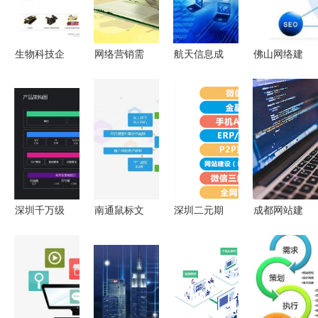
决方案
生物科技企
网络营销需
航天信息成
佛山网络建
业的数字化
对症下药，
功中标国家
设与开发全
门户 网站
网站优化公
税务总局税
攻略 网
建设与开发
司并非万能
务网络可信
站、APP与
的战略与实
灵丹妙药
身份体系子
微信营销一
践
项目，为智
体化方案
慧税务建设
注入新动能
深圳千万级
南通鼠标文
深圳二元期
成都网站建
防疫系统背
化传媒网站
权系统开发
设 君企网
后的技术基
与小程序建
创赢软件与
络如何以专
石 揭秘支
设成本解析
市场同行的
业开发设计
撑10万服务
一站式网络
差异化优势
赋能企业数
的开发神器
开发解决方
字化发展