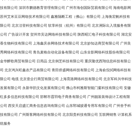
技有限公司
深圳市鹏德教育管理有限公司
广州市海创国际贸易有限公司
海南电影网
苏州艾米豆豆网络技术有限公司
鑫雅隔断工程（佛山）有限公司
上海衡宏帆科技有
限公司
北京洁登科技有限公司
软享科技（杭州）有限公司
北京洲际出入境服务有限
公司
广告设计开发
贺州市宾达网络科技有限公司
陕西昭汇电子科技有限公司
湖北安
香生物科技有限公司
上海鑫庆余网络技术有限公司
北京妙知达商贸有限公司
广州良
秀网络科技有限公司
青岛麦格自动化设备有限公司
山东全影网络科技股份有限公司
金华醉歌商贸有限公司
日用品
北京例芝科技有限公司
重庆隆优西翔信息科技有限公
司
北京鸿兴旺鑫农产品有限公司
青田侨盛网络科技有限公司
上海俞倪拭网络科技有
限公司
电缆
北京壹企行商贸有限公司
上海育路网络科技有限公司
北京军科兴华科技
发展有限公司
永新华韵文化发展有限公司
佛山市柯雅斯智能门窗科技有限公司
安徽
红多多信息科技有限公司
邯郸市霞羽电子商务有限公司
广州靓装装饰设计工程有限
公司
西安天启盛汇商务信息咨询有限公司
山东郓城骏通专用车有限公司
广州舍予科
技有限公司
广州斯客网络科技有限公司
北京阳贵科技有限公司
互联网销售
计算机系
统服务