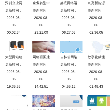
深圳企业网
企业转型中
娄底网络运
点亮新能源
站建设流程
更新时间：
的写字楼时
更新时间：
营的策略与
更新时间：
之光——聚
更新时间：
详解 从需
2026-08-
代 网络建
2026-08-
建设开发指
2026-08-
焦市开发区
2026-08-
求分析到上
06
设与开发的
06
06
南
战略性新兴
06
线维护，覆
00:02:34
核心驱动力
23:21:09
06:27:03
产业基地建
02:36:05
盖常见公司
设
类型
大型网站建
网络强国建
吉林省网络
数字化赋能
设系统部署
更新时间：
设驱动信息
更新时间：
推广全攻略
更新时间：
更新时间：
智慧能源
方案 - 北京
2026-08-
通信产业腾
2026-08-
优质公司推
2026-08-
榆神热电与
2026-08-
网站建设与
06
飞，十大标
06
荐、推广核
06
用友能源共
06
开发实践
19:35:55
的值得布局
14:42:51
心任务与网
04:55:12
建生产MIS
01:48:43
站建设开发
系统纪实
指南