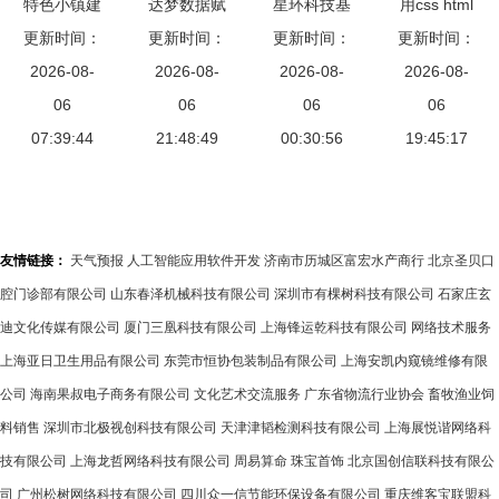
特色小镇建
达梦数据赋
星环科技基
用css html
设的四大方
更新时间：
更新时间：
能“智慧蓉
础软件全面
更新时间：
创建一个网
更新时间：
向与十大布
2026-08-
城” 构筑网
2026-08-
升级，以创
2026-08-
站的三个页
2026-08-
局类型 网
06
络建设与开
06
新之力赋能
06
面,页面做
06
络建设与开
07:39:44
发的最强大
21:48:49
数字中国建
00:30:56
的有点粗
19:45:17
发
脑
设与网络开
糙,功能大
发新篇章
部分没有实
现,只是展
友情链接：
天气预报
人工智能应用软件开发
济南市历城区富宏水产商行
北京圣贝口
示页面
腔门诊部有限公司
山东春泽机械科技有限公司
深圳市有棵树科技有限公司
石家庄玄
迪文化传媒有限公司
厦门三凰科技有限公司
上海锋运乾科技有限公司
网络技术服务
上海亚日卫生用品有限公司
东莞市恒协包装制品有限公司
上海安凯内窥镜维修有限
公司
海南果叔电子商务有限公司
文化艺术交流服务
广东省物流行业协会
畜牧渔业饲
料销售
深圳市北极视创科技有限公司
天津津韬检测科技有限公司
上海展悦谐网络科
技有限公司
上海龙哲网络科技有限公司
周易算命
珠宝首饰
北京国创信联科技有限公
司
广州松树网络科技有限公司
四川众一信节能环保设备有限公司
重庆维客宝联盟科