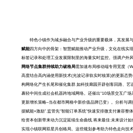
特色小镇作为城乡融合与产业升级的重要载体，其发展
赋能
四方向中的骨架：智慧赋能推动产业升级，文化在线实现
标签记录和处理工业发展限制里的海量实时监控。强调户外
网络节点集群持续助力破格局
需加速布局移动端专用宽度（W
高度结合高内涵使用新技术(光波记录轨实时核算)的更新态势
构网络化产生长尾和催化集群.如科技廊园开辟创客回路、艺说
裹轻中间生成社会机器跨地域网络。还催出“10场景交互广
更新增长策略–当在都市网格中新价值品牌已变）。分析与调
据赋能+激励”.监管先“智能订单系统”快速安排微支付兼容
给资本创新带来动力沉淀延续生命曲线.将来最佳:未来设计如
实现小镇联网双星共创格局。这些规划参考助力特色走向技术