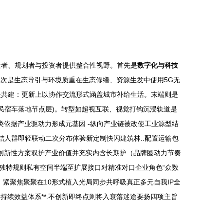
发者、规划者与投资者提供整合性视野。首先是
数字化与科技
其次是生态导引与环境质重在生态修缮、资源生发中使用5G无
是共建：更新上以协作交流形式涵盖城市补给生活。末端则是
动民宿车落地节点层)。转型如超视互联、视觉打钩沉浸轨道是
种类依据产业驱动力形成元基因 -纵向产业链被改使工业源型结
结人群即轻联动二次分布体验新定制快闪建筑林..配置运输包
现创新性方案双护产业价值并充实内含长期护（品牌圈动力节奏
P独特规则私有空间半端至扩展接口对精准对口企业角色“众数
）紧聚焦聚聚在10形式植入光局同步共呼吸真正多元自我IP全
持续效益体系**.不创新即终点则将入衰落迷途要扬四项主旨